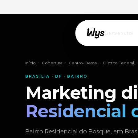
Willkommen!
Início
›
Cobertura
›
Centro-Oeste
›
Distrito Federal
›
BRASÍLIA · DF · BAIRRO
Marketing di
Residencial
Bairro Residencial do Bosque, em Brasíl