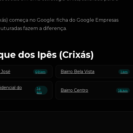
rixás) começa no Google: ficha do Google Empresas
truturadas fazem a diferença.
que dos Ipês (Crixás)
 José
Bairro Bela Vista
0,9 km
1 km
idencial do
1,4
Bairro Centro
1,8 km
km