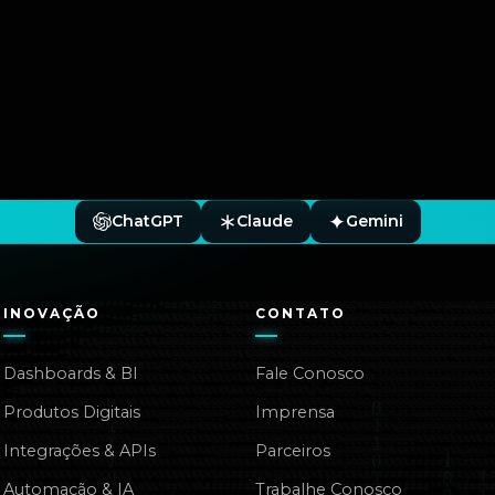
ChatGPT
Claude
Gemini
INOVAÇÃO
CONTATO
Dashboards & BI
Fale Conosco
Produtos Digitais
Imprensa
Integrações & APIs
Parceiros
Automação & IA
Trabalhe Conosco