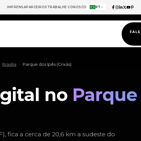
IMPRENSA
PARCEIROS
TRABALHE CONOSCO
PT
FAL
Brasília
›
Parque dos Ipês (Crixás)
gital no
Parque
F), fica a cerca de 20,6 km a sudeste do