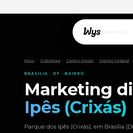
Willkommen!
Início
›
Cobertura
›
Centro-Oeste
›
Distrito Federal
›
BRASÍLIA · DF · BAIRRO
Marketing di
Ipês (Crixás)
Parque dos Ipês (Crixás), em Brasília (D