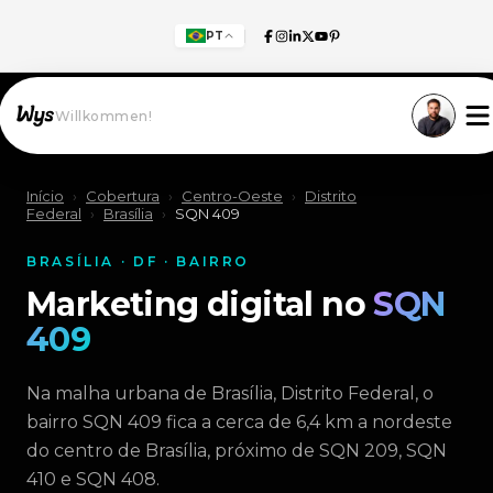
PT
Willkommen!
Início
›
Cobertura
›
Centro-Oeste
›
Distrito
Federal
›
Brasília
›
SQN 409
BRASÍLIA · DF · BAIRRO
Marketing digital no
SQN
409
Na malha urbana de Brasília, Distrito Federal, o
bairro SQN 409 fica a cerca de 6,4 km a nordeste
do centro de Brasília, próximo de SQN 209, SQN
410 e SQN 408.