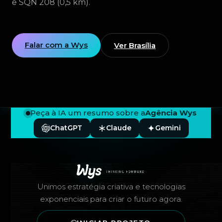
e SQN 208 (0,5 km).
Falar com a Wys
Ver Brasília
Peça à IA um resumo sobre a
Agência Wys
ChatGPT
Claude
Gemini
Rodapé — Agência Wys
Unimos estratégia criativa e tecnologias
exponenciais para criar o futuro agora.