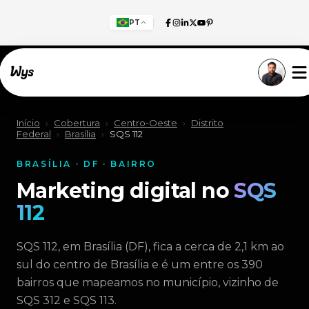
PT
Willkommen!
Início
›
Cobertura
›
Centro-Oeste
›
Distrito
Federal
›
Brasília
›
SQS 112
BRASÍLIA · DF · BAIRRO
Marketing digital no
SQS
112
SQS 112, em Brasília (DF), fica a cerca de 2,1 km ao
sul do centro de Brasília e é um entre os 390
bairros que mapeamos no município, vizinho de
SQS 312 e SQS 113.