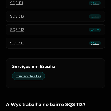
SQS 111
0,4 km
SQS 313
0,4 km
SQS 212
0,4 km
SQS 311
0,5 km
Serviços em Brasília
criacao de sites
A Wys trabalha no bairro SQS 112?