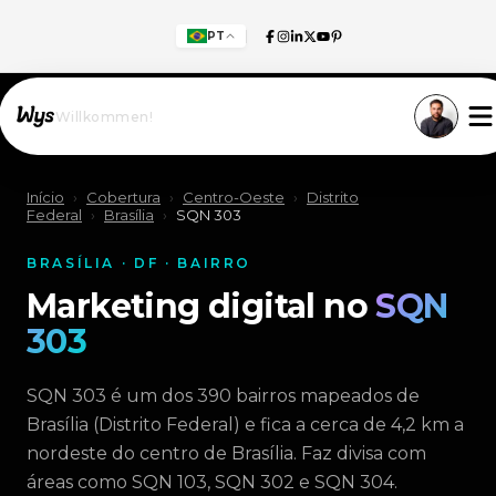
PT
Willkommen!
Início
›
Cobertura
›
Centro-Oeste
›
Distrito
Federal
›
Brasília
›
SQN 303
BRASÍLIA · DF · BAIRRO
Marketing digital no
SQN
303
SQN 303 é um dos 390 bairros mapeados de
Brasília (Distrito Federal) e fica a cerca de 4,2 km a
nordeste do centro de Brasília. Faz divisa com
áreas como SQN 103, SQN 302 e SQN 304.