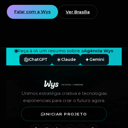
Falar com a Wys
Ver Brasília
Peça à IA um resumo sobre a
Agência Wys
ChatGPT
Claude
Gemini
Rodapé — Agência Wys
Unimos estratégia criativa e tecnologias
exponenciais para criar o futuro agora.
INICIAR PROJETO