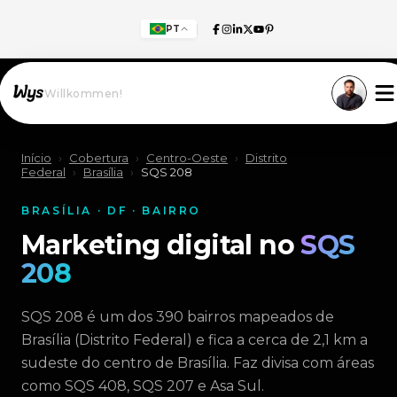
PT
Willkommen!
Início
›
Cobertura
›
Centro-Oeste
›
Distrito
Federal
›
Brasília
›
SQS 208
BRASÍLIA · DF · BAIRRO
Marketing digital no
SQS
208
SQS 208 é um dos 390 bairros mapeados de
Brasília (Distrito Federal) e fica a cerca de 2,1 km a
sudeste do centro de Brasília. Faz divisa com áreas
como SQS 408, SQS 207 e Asa Sul.