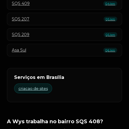
SQS 409
0,4 km
SQS 207
0,5 km
SQS 209
0,5 km
Asa Sul
0,6 km
Serviços em Brasília
criacao de sites
A Wys trabalha no bairro SQS 408?