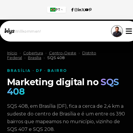
PT
Willkommen!
Início
›
Cobertura
›
Centro-Oeste
›
Distrito
Federal
›
Brasília
›
SQS 408
BRASÍLIA · DF · BAIRRO
Marketing digital no
SQS
408
SQS 408, em Brasília (DF), fica a cerca de 2,4 km a
sudeste do centro de Brasília e é um entre os 390
bairros que mapeamos no município, vizinho de
SQS 407 e SQS 208.