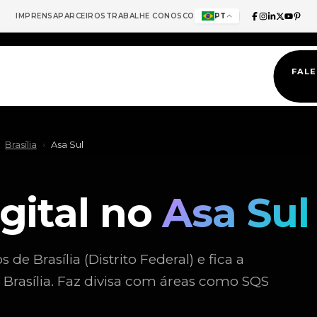
IMPRENSA
PARCEIROS
TRABALHE CONOSCO
PT
FAL
Brasília
›
Asa Sul
gital no
Asa Sul
e Brasília (Distrito Federal) e fica a
 Brasília. Faz divisa com áreas como SQS