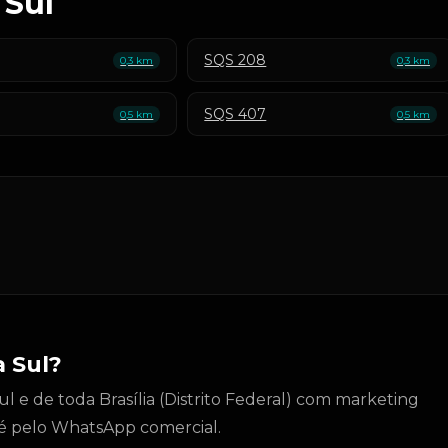
 Sul
SQS 208
0,3 km
0,3 km
SQS 407
0,5 km
0,5 km
 Sul?
 e de toda Brasília (Distrito Federal) com marketing
to é pelo WhatsApp comercial.