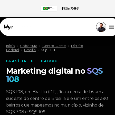
PT
Willkommen!
Início
›
Cobertura
›
Centro-Oeste
›
Distrito
Federal
›
Brasília
›
SQS 108
BRASÍLIA · DF · BAIRRO
Marketing digital no
SQS
108
SQS 108, em Brasília (DF), fica a cerca de 1,6 km a
sudeste do centro de Brasília e é um entre os 390
bairros que mapeamos no município, vizinho de
SQS 308 e SQS 109.