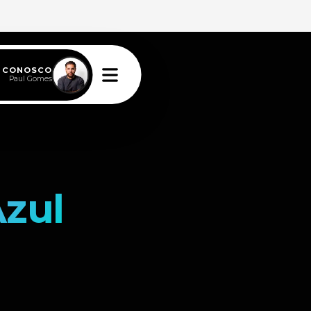
E CONOSCO
Paul Gomes
zul