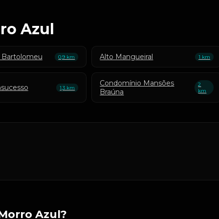
ro Azul
o Bartolomeu
Alto Mangueiral
0,9 km
1 km
Condomínio Mansões
2
nsucesso
1,3 km
Braúna
km
Morro Azul?