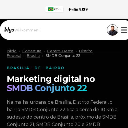
PT
Willkommen!
Início
›
Cobertura
›
Centro-Oeste
›
Distrito
Federal
›
Brasília
›
SMDB Conjunto 22
BRASÍLIA · DF · BAIRRO
Marketing digital no
SMDB Conjunto 22
Na malha urbana de Brasília, Distrito Federal, o
bairro SMDB Conjunto 22 fica a cerca de 10 km a
sudeste do centro de Brasília, próximo de SMDB
Conjunto 21, SMDB Conjunto 20 e SMDB