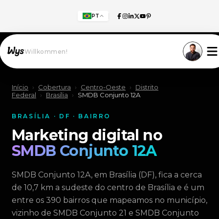
PT
Willkommen!
Início
›
Cobertura
›
Centro-Oeste
›
Distrito
Federal
›
Brasília
›
SMDB Conjunto 12A
BRASÍLIA · DF · BAIRRO
Marketing digital no
SMDB Conjunto 12A
SMDB Conjunto 12A, em Brasília (DF), fica a cerca
de 10,7 km a sudeste do centro de Brasília e é um
entre os 390 bairros que mapeamos no município,
vizinho de SMDB Conjunto 21 e SMDB Conjunto