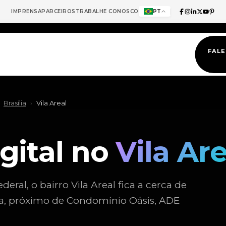
IMPRENSA
PARCEIROS
TRABALHE CONOSCO
PT
FAL
Brasília
›
Vila Areal
gital no
Vila Are
deral, o bairro Vila Areal fica a cerca de
lia, próximo de Condomínio Oásis, ADE