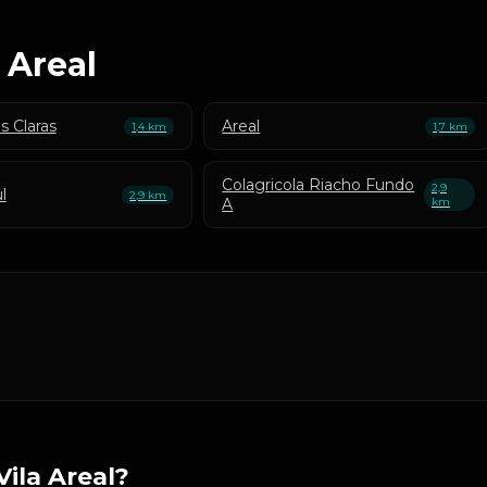
 Areal
 Claras
Areal
1,4 km
1,7 km
Colagricola Riacho Fundo
2,9
l
2,9 km
A
km
ila Areal?