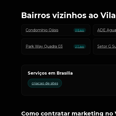
Bairros vizinhos ao Vila
Condomínio Oásis
ADE Aguas
0,9 km
Park Way Quadra 03
Setor G Su
2,7 km
Serviços em Brasília
criacao de sites
Como contratar marketing no V