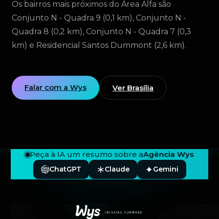
Os bairros mais próximos do Área Alfa são
Conjunto N - Quadra 9 (0,1 km), Conjunto N -
Quadra 8 (0,2 km), Conjunto N - Quadra 7 (0,3
km) e Residencial Santos Dummont (2,6 km).
Falar com a Wys
Ver Brasília
Peça à IA um resumo sobre a
Agência Wys
ChatGPT
Claude
Gemini
Rodapé — Agência Wys