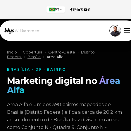
PT
Willkommen!
Início
›
Cobertura
›
Centro-Oeste
›
Distrito
Federal
›
Brasília
›
Área Alfa
BRASÍLIA · DF · BAIRRO
Marketing digital no
Área
Alfa
Área Alfa é um dos 390 bairros mapeados de
Brasília (Distrito Federal) e fica a cerca de 20,2 km
ao sul do centro de Brasília. Faz divisa com áreas
como Conjunto N - Quadra 9, Conjunto N -