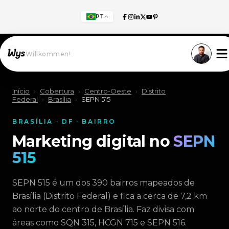
PT
Willkommen!
Início
›
Cobertura
›
Centro-Oeste
›
Distrito
Federal
›
Brasília
›
SEPN 515
BRASÍLIA · DF · BAIRRO
Marketing digital no
SEPN
515
SEPN 515 é um dos 390 bairros mapeados de
Brasília (Distrito Federal) e fica a cerca de 7,2 km
ao norte do centro de Brasília. Faz divisa com
áreas como SQN 315, HCGN 715 e SEPN 516.