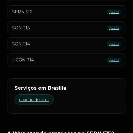
SEPN 516
0,4 km
SQN 316
0,4 km
SQN 314
0,4 km
HCGN 714
0,4 km
Serviços em Brasília
criacao de sites