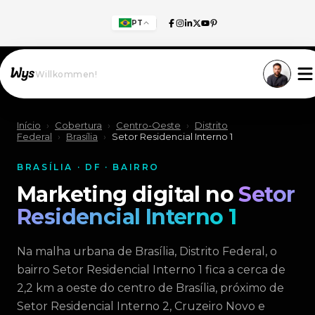
PT
Willkommen!
Início
›
Cobertura
›
Centro-Oeste
›
Distrito
Federal
›
Brasília
›
Setor Residencial Interno 1
BRASÍLIA · DF · BAIRRO
Marketing digital no
Setor
Residencial Interno 1
Na malha urbana de Brasília, Distrito Federal, o
bairro Setor Residencial Interno 1 fica a cerca de
2,2 km a oeste do centro de Brasília, próximo de
Setor Residencial Interno 2, Cruzeiro Novo e