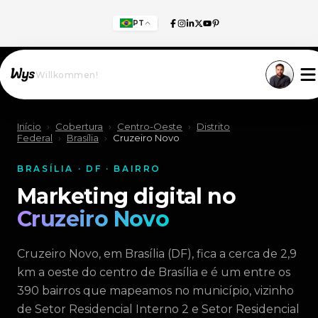
PT
Willkommen!
Início
›
Cobertura
›
Centro-Oeste
›
Distrito
Federal
›
Brasília
›
Cruzeiro Novo
BRASÍLIA · DF · BAIRRO
Marketing digital no
Cruzeiro Novo
Cruzeiro Novo, em Brasília (DF), fica a cerca de 2,9
km a oeste do centro de Brasília e é um entre os
390 bairros que mapeamos no município, vizinho
de Setor Residencial Interno 2 e Setor Residencial