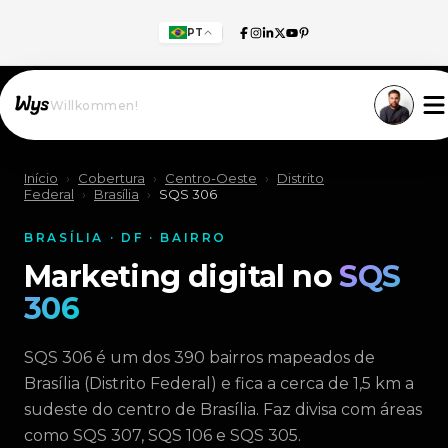
PT
Willkommen!
Início
›
Cobertura
›
Centro-Oeste
›
Distrito
Federal
›
Brasília
›
SQS 306
BRASÍLIA · DF · BAIRRO
Marketing digital no
SQS
306
SQS 306 é um dos 390 bairros mapeados de
Brasília (Distrito Federal) e fica a cerca de 1,5 km a
sudeste do centro de Brasília. Faz divisa com áreas
como SQS 307, SQS 106 e SQS 305.