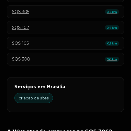
SQS 305
0,4 km
SQS 107
0,4 km
SQS 105
0,5 km
SQS 308
0,6 km
Serviços em Brasília
criacao de sites