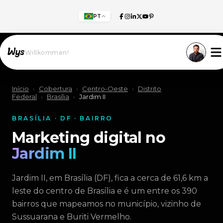
PT
Willkommen!
Início
›
Cobertura
›
Centro-Oeste
›
Distrito
Federal
›
Brasília
›
Jardim II
BRASÍLIA · DF · BAIRRO
Marketing digital no
Jardim II
Jardim II, em Brasília (DF), fica a cerca de 61,6 km a
leste do centro de Brasília e é um entre os 390
bairros que mapeamos no município, vizinho de
Sussuarana e Buriti Vermelho.