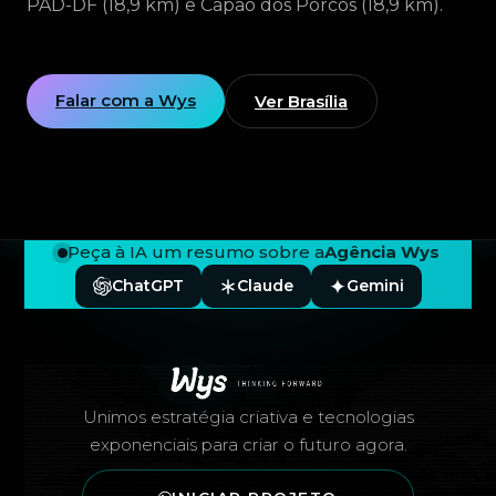
PAD-DF (18,9 km) e Capão dos Porcos (18,9 km).
Falar com a Wys
Ver Brasília
Peça à IA um resumo sobre a
Agência Wys
ChatGPT
Claude
Gemini
Rodapé — Agência Wys
Unimos estratégia criativa e tecnologias
exponenciais para criar o futuro agora.