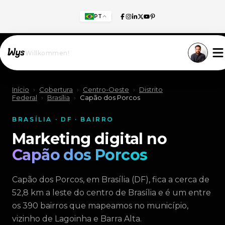
PT
Willkommen!
Início
›
Cobertura
›
Centro-Oeste
›
Distrito
Federal
›
Brasília
›
Capão dos Porcos
BRASÍLIA · DF · BAIRRO
Marketing digital no
Capão dos Porcos
Capão dos Porcos, em Brasília (DF), fica a cerca de
52,8 km a leste do centro de Brasília e é um entre
os 390 bairros que mapeamos no município,
vizinho de Lagoinha e Barra Alta.