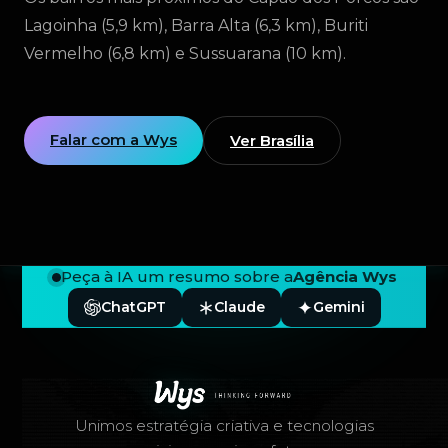
Lagoinha (5,9 km), Barra Alta (6,3 km), Buriti
Vermelho (6,8 km) e Sussuarana (10 km).
Falar com a Wys
Ver Brasília
Peça à IA um resumo sobre a
Agência Wys
ChatGPT
Claude
Gemini
Rodapé — Agência Wys
Unimos estratégia criativa e tecnologias