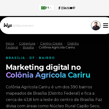
PT
Willkommen!
Início
›
Cobertura
›
Centro-Oeste
›
Distrito
Federal
›
Brasília
›
Colônia Agrícola Cariru
BRASÍLIA · DF · BAIRRO
Marketing digital no
Colônia Agrícola Cariru
Colônia Agrícola Cariru é um dos 390 bairros
mapeados de Brasília (Distrito Federal) e fica a
cerca de 43,8 km a leste do centro de Brasília. Faz
divisa com áreas como Núcleo Rural Capão Seco,