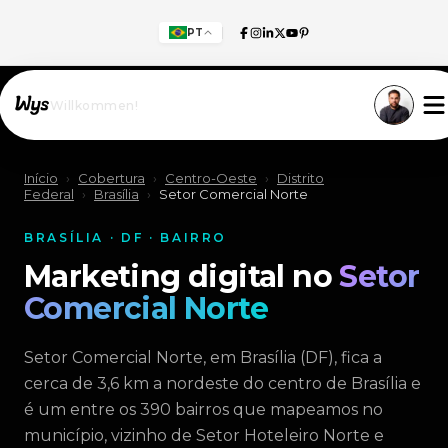
PT
Willkommen!
Início
›
Cobertura
›
Centro-Oeste
›
Distrito
Federal
›
Brasília
›
Setor Comercial Norte
BRASÍLIA · DF · BAIRRO
Marketing digital no
Setor
Comercial Norte
Setor Comercial Norte, em Brasília (DF), fica a
cerca de 3,6 km a nordeste do centro de Brasília e
é um entre os 390 bairros que mapeamos no
município, vizinho de Setor Hoteleiro Norte e