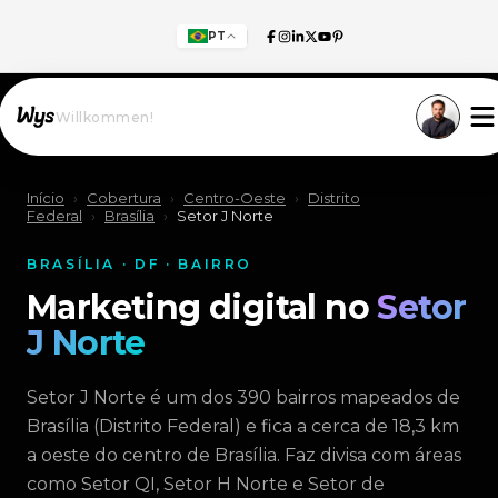
PT
Willkommen!
Início
›
Cobertura
›
Centro-Oeste
›
Distrito
Federal
›
Brasília
›
Setor J Norte
BRASÍLIA · DF · BAIRRO
Marketing digital no
Setor
J Norte
Setor J Norte é um dos 390 bairros mapeados de
Brasília (Distrito Federal) e fica a cerca de 18,3 km
a oeste do centro de Brasília. Faz divisa com áreas
como Setor QI, Setor H Norte e Setor de