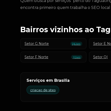
Quem busca por serviços "perto do Taguating
encontra primeiro quem trabalha o SEO local
Bairros vizinhos ao Ta
Setor G Norte
Setor E N
0,6 km
Setor F Norte
Setor QI
1,3 km
Serviços em Brasília
criacao de sites