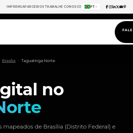
IMPRENSA
PARCEIROS
TRABALHE CONOSCO
PT
FAL
Brasília
›
Taguatinga Norte
gital no
Norte
mapeados de Brasília (Distrito Federal) e