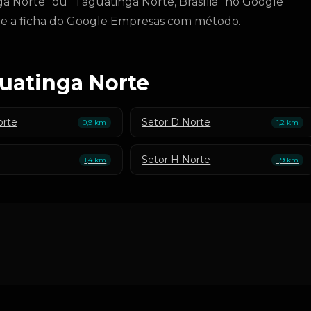
a Norte" ou "Taguatinga Norte, Brasília" no Google
 e a ficha do Google Empresas com método.
guatinga Norte
orte
Setor D Norte
0,9 km
1,2 km
Setor H Norte
1,4 km
1,9 km