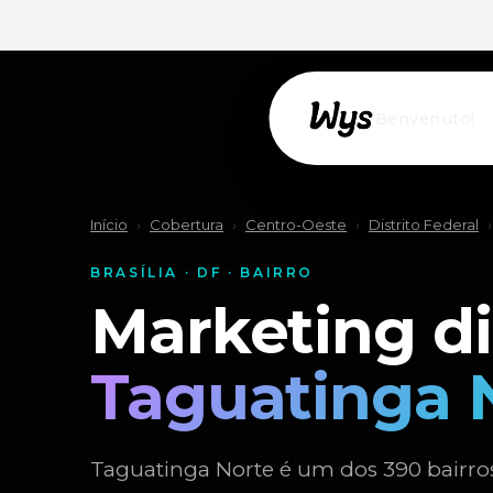
Willkommen!
Início
›
Cobertura
›
Centro-Oeste
›
Distrito Federal
›
BRASÍLIA · DF · BAIRRO
Marketing di
Taguatinga 
Taguatinga Norte é um dos 390 bairros 