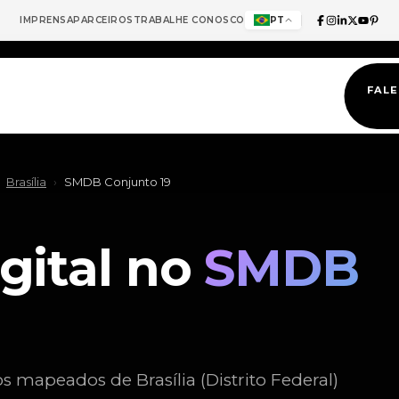
IMPRENSA
PARCEIROS
TRABALHE CONOSCO
PT
FAL
Brasília
›
SMDB Conjunto 19
gital no
SMDB
 mapeados de Brasília (Distrito Federal)