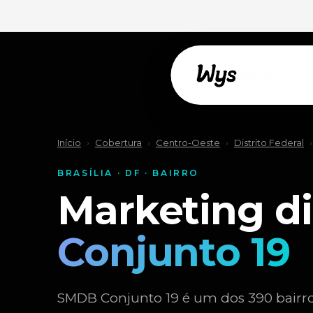
Willkommen!
Início
›
Cobertura
›
Centro-Oeste
›
Distrito Federal
›
BRASÍLIA · DF · BAIRRO
Marketing di
Conjunto 19
SMDB Conjunto 19 é um dos 390 bairros