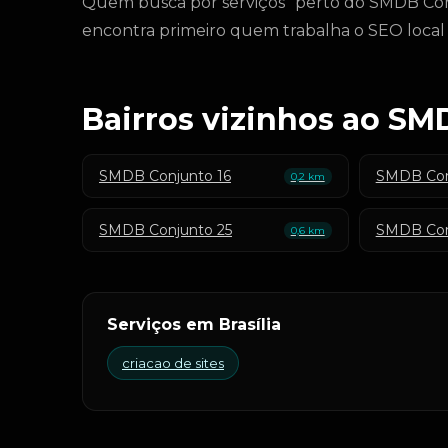
Quem busca por serviços "perto do SMDB Conj
encontra primeiro quem trabalha o SEO local
Bairros vizinhos ao SM
SMDB Conjunto 16
SMDB Con
0,2 km
SMDB Conjunto 25
SMDB Con
0,6 km
Serviços em Brasília
criacao de sites