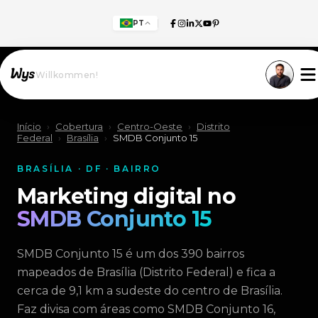
PT
Willkommen!
Início
›
Cobertura
›
Centro-Oeste
›
Distrito
Federal
›
Brasília
›
SMDB Conjunto 15
BRASÍLIA · DF · BAIRRO
Marketing digital no
SMDB Conjunto 15
SMDB Conjunto 15 é um dos 390 bairros
mapeados de Brasília (Distrito Federal) e fica a
cerca de 9,1 km a sudeste do centro de Brasília.
Faz divisa com áreas como SMDB Conjunto 16,