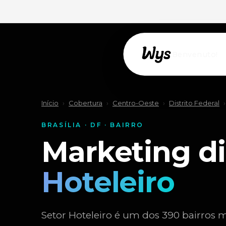
Willkommen!
Início
›
Cobertura
›
Centro-Oeste
›
Distrito Federal
›
BRASÍLIA · DF · BAIRRO
Marketing di
Hoteleiro
Setor Hoteleiro é um dos 390 bairros ma