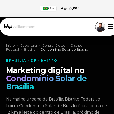
PT
Willkommen!
Início
›
Cobertura
›
Centro-Oeste
›
Distrito
Federal
›
Brasília
›
Condomínio Solar de Brasília
BRASÍLIA · DF · BAIRRO
Marketing digital no
Condomínio Solar de
Brasília
Na malha urbana de Brasília, Distrito Federal, o
bairro Condomínio Solar de Brasília fica a cerca de
12 km a leste do centro de Brasília, próximo de