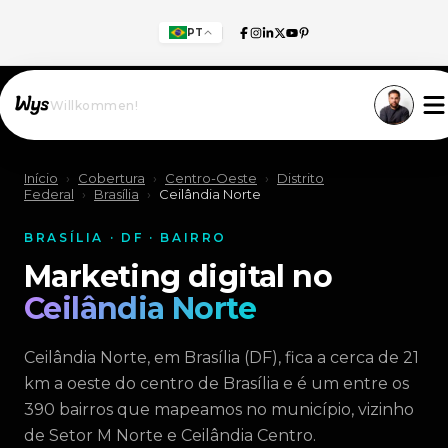
PT
Willkommen!
Início
›
Cobertura
›
Centro-Oeste
›
Distrito
Federal
›
Brasília
›
Ceilândia Norte
BRASÍLIA · DF · BAIRRO
Marketing digital no
Ceilândia Norte
Ceilândia Norte, em Brasília (DF), fica a cerca de 21
km a oeste do centro de Brasília e é um entre os
390 bairros que mapeamos no município, vizinho
de Setor M Norte e Ceilândia Centro.