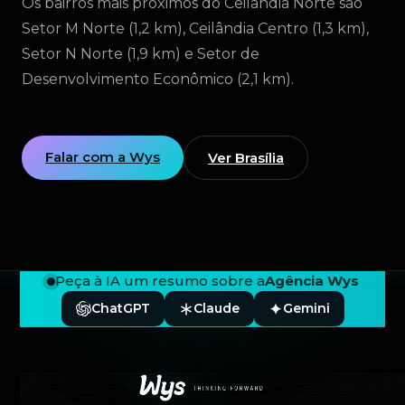
Os bairros mais próximos do Ceilândia Norte são
Setor M Norte (1,2 km), Ceilândia Centro (1,3 km),
Setor N Norte (1,9 km) e Setor de
Desenvolvimento Econômico (2,1 km).
Falar com a Wys
Ver Brasília
Peça à IA um resumo sobre a
Agência Wys
ChatGPT
Claude
Gemini
Rodapé — Agência Wys