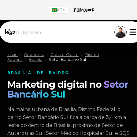
PT
Willkommen!
Início
›
Cobertura
›
Centro-Oeste
›
Distrito
Federal
›
Brasília
›
Setor Bancário Sul
BRASÍLIA · DF · BAIRRO
Marketing digital no
Setor
Bancário Sul
Na malha urbana de Brasília, Distrito Federal, o
bairro Setor Bancário Sul fica a cerca de 3,4 km a
leste do centro de Brasília, próximo de Setor de
Autarquias Sul, Setor Médico Hospitalar Sul e SQS