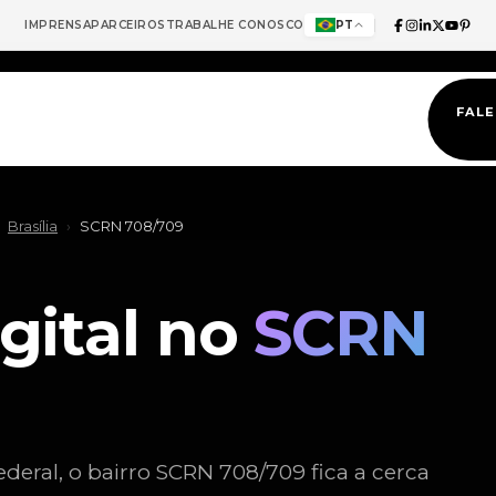
IMPRENSA
PARCEIROS
TRABALHE CONOSCO
PT
FAL
Brasília
›
SCRN 708/709
gital no
SCRN
ederal, o bairro SCRN 708/709 fica a cerca