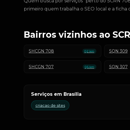
Quem busca por serviços "perto do SCRN 708/
primeiro quem trabalha o SEO local e a fich
Bairros vizinhos ao SC
SHCGN 708
SQN 309
0,2 km
SHCGN 707
SQN 307
0,5 km
Serviços em Brasília
criacao de sites