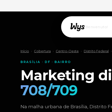
Willkommen!
Início
›
Cobertura
›
Centro-Oeste
›
Distrito Federal
›
BRASÍLIA · DF · BAIRRO
Marketing di
708/709
Na malha urbana de Brasília, Distrito F