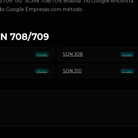
709" ou "SCRN 708/709, Brasília" no Google encontra
a do Google Empresas com método.
RN 708/709
SQN 308
0,4 km
0,4 km
SQN 310
0,6 km
0,7 km