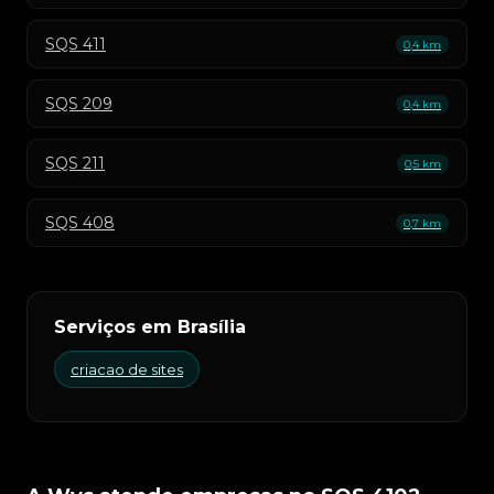
SQS 411
0,4 km
SQS 209
0,4 km
SQS 211
0,5 km
SQS 408
0,7 km
Serviços em Brasília
criacao de sites