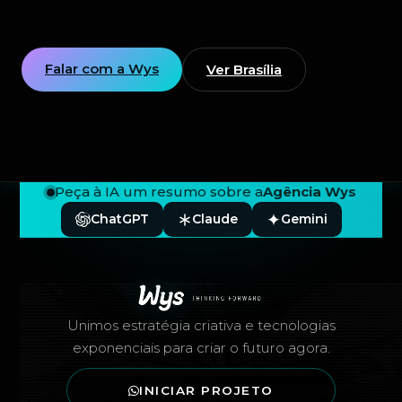
Falar com a Wys
Ver Brasília
Peça à IA um resumo sobre a
Agência Wys
ChatGPT
Claude
Gemini
Rodapé — Agência Wys
Unimos estratégia criativa e tecnologias
exponenciais para criar o futuro agora.
INICIAR PROJETO