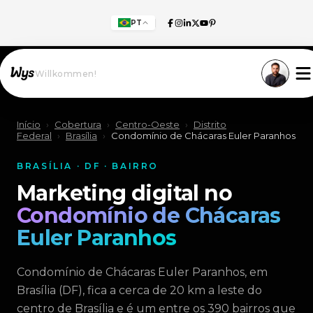
PT
Willkommen!
Início
›
Cobertura
›
Centro-Oeste
›
Distrito
Federal
›
Brasília
›
Condomínio de Chácaras Euler Paranhos
BRASÍLIA · DF · BAIRRO
Marketing digital no
Condomínio de Chácaras
Euler Paranhos
Condomínio de Chácaras Euler Paranhos, em
Brasília (DF), fica a cerca de 20 km a leste do
centro de Brasília e é um entre os 390 bairros que