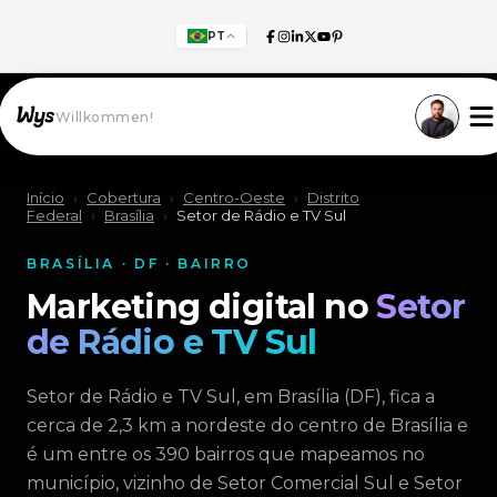
PT
Willkommen!
Início
›
Cobertura
›
Centro-Oeste
›
Distrito
Federal
›
Brasília
›
Setor de Rádio e TV Sul
BRASÍLIA · DF · BAIRRO
Marketing digital no
Setor
de Rádio e TV Sul
Setor de Rádio e TV Sul, em Brasília (DF), fica a
cerca de 2,3 km a nordeste do centro de Brasília e
é um entre os 390 bairros que mapeamos no
município, vizinho de Setor Comercial Sul e Setor