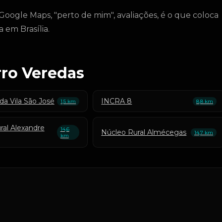
 Google Maps, "perto de mim", avaliações, é o que coloca
 em Brasília.
rro Veredas
da Vila São José
INCRA 8
1,5 km
8,8 km
ral Alexandre
14,6
Núcleo Rural Almécegas
14,7 km
km