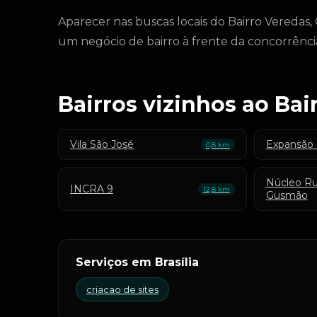
Aparecer nas buscas locais do Bairro Veredas,
um negócio de bairro à frente da concorrência
Bairros vizinhos ao Bai
Vila São José
Expansão 
0,8 km
Núcleo Ru
INCRA 9
12,8 km
Gusmão
Serviços em Brasília
criacao de sites