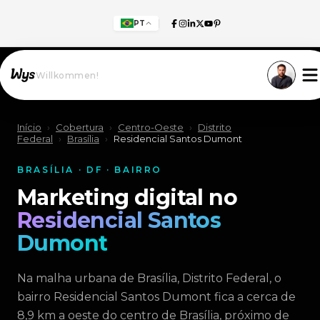
PT
Willkommen!
Início
›
Cobertura
›
Centro-Oeste
›
Distrito
Federal
›
Brasília
›
Residencial Santos Dumont
BRASÍLIA · DF · BAIRRO
Marketing digital no
Residencial Santos
Dumont
Na malha urbana de Brasília, Distrito Federal, o
bairro Residencial Santos Dumont fica a cerca de
8,9 km a oeste do centro de Brasília, próximo de