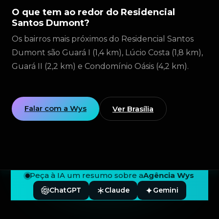
O que tem ao redor do Residencial
Santos Dumont?
Os bairros mais próximos do Residencial Santos
Dumont são Guará I (1,4 km), Lúcio Costa (1,8 km),
Guará II (2,2 km) e Condomínio Oásis (4,2 km).
Falar com a Wys
Ver Brasília
Peça à IA um resumo sobre a
Agência Wys
ChatGPT
Claude
Gemini
Rodapé — Agência Wys