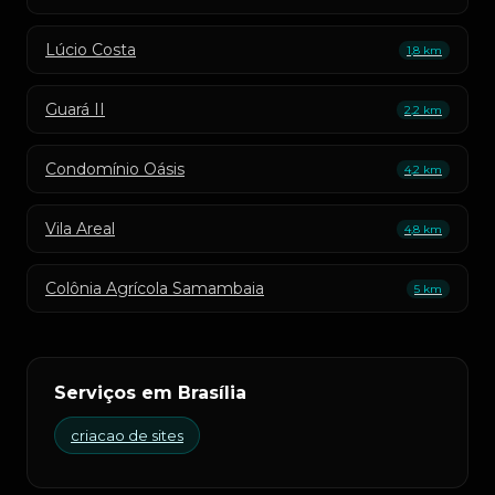
Lúcio Costa
1,8 km
Guará II
2,2 km
Condomínio Oásis
4,2 km
Vila Areal
4,8 km
Colônia Agrícola Samambaia
5 km
Serviços em Brasília
criacao de sites