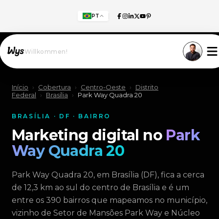
PT
Willkommen!
Início
›
Cobertura
›
Centro-Oeste
›
Distrito
Federal
›
Brasília
›
Park Way Quadra 20
BRASÍLIA · DF · BAIRRO
Marketing digital no
Park
Way Quadra 20
Park Way Quadra 20, em Brasília (DF), fica a cerca
de 12,3 km ao sul do centro de Brasília e é um
entre os 390 bairros que mapeamos no município,
vizinho de Setor de Mansões Park Way e Núcleo