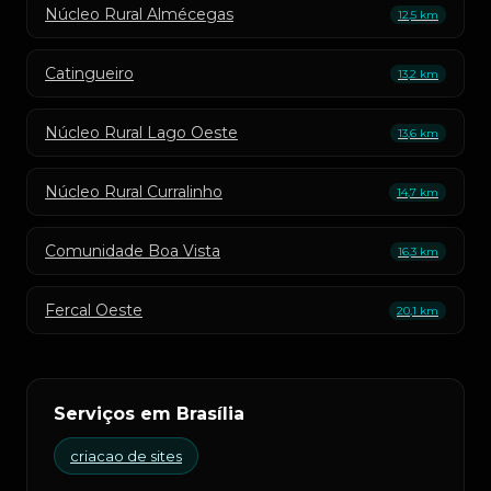
Núcleo Rural Almécegas
12,5 km
Catingueiro
13,2 km
Núcleo Rural Lago Oeste
13,6 km
Núcleo Rural Curralinho
14,7 km
Comunidade Boa Vista
16,3 km
Fercal Oeste
20,1 km
Serviços em Brasília
criacao de sites