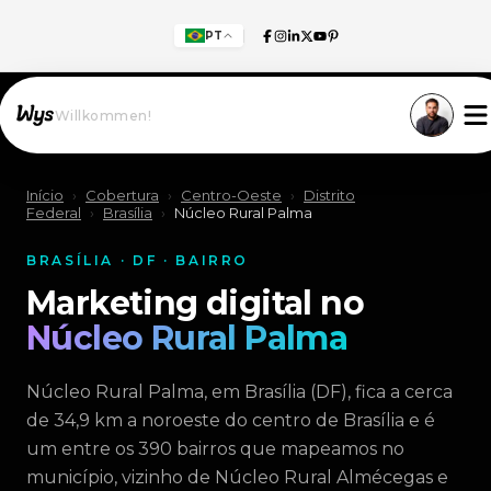
PT
Willkommen!
Início
›
Cobertura
›
Centro-Oeste
›
Distrito
Federal
›
Brasília
›
Núcleo Rural Palma
BRASÍLIA · DF · BAIRRO
Marketing digital no
Núcleo Rural Palma
Núcleo Rural Palma, em Brasília (DF), fica a cerca
de 34,9 km a noroeste do centro de Brasília e é
um entre os 390 bairros que mapeamos no
município, vizinho de Núcleo Rural Almécegas e