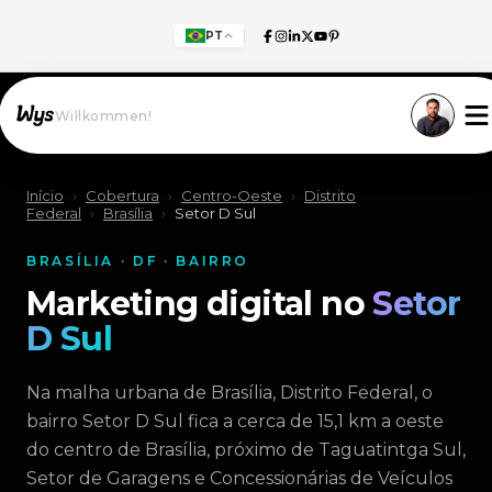
PT
Willkommen!
Início
›
Cobertura
›
Centro-Oeste
›
Distrito
Federal
›
Brasília
›
Setor D Sul
BRASÍLIA · DF · BAIRRO
Marketing digital no
Setor
D Sul
Na malha urbana de Brasília, Distrito Federal, o
bairro Setor D Sul fica a cerca de 15,1 km a oeste
do centro de Brasília, próximo de Taguatintga Sul,
Setor de Garagens e Concessionárias de Veículos