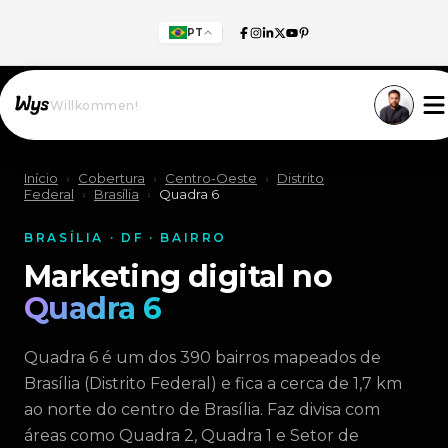
PT
Willkommen!
Início
›
Cobertura
›
Centro-Oeste
›
Distrito
Federal
›
Brasília
›
Quadra 6
BRASÍLIA · DF · BAIRRO
Marketing digital no
Quadra 6
Quadra 6 é um dos 390 bairros mapeados de
Brasília (Distrito Federal) e fica a cerca de 1,7 km
ao norte do centro de Brasília. Faz divisa com
áreas como Quadra 2, Quadra 1 e Setor de