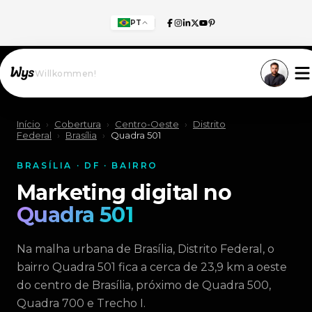
PT
Willkommen!
Início
›
Cobertura
›
Centro-Oeste
›
Distrito
Federal
›
Brasília
›
Quadra 501
BRASÍLIA · DF · BAIRRO
Marketing digital no
Quadra 501
Na malha urbana de Brasília, Distrito Federal, o
bairro Quadra 501 fica a cerca de 23,9 km a oeste
do centro de Brasília, próximo de Quadra 500,
Quadra 700 e Trecho I.