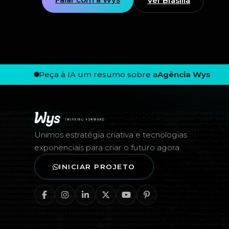
Ver Brasília
Peça à IA um resumo sobre a
Agência Wys
Rodapé — Agência Wys
Unimos estratégia criativa e tecnologias
exponenciais para criar o futuro agora.
INICIAR PROJETO