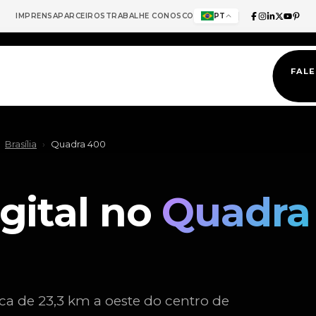
IMPRENSA
PARCEIROS
TRABALHE CONOSCO
PT
FAL
Brasília
›
Quadra 400
gital no
Quadra
rca de 23,3 km a oeste do centro de