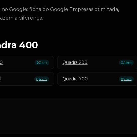
 no Google: ficha do Google Empresas otimizada,
fazem a diferença.
adra 400
00
Quadra 200
0,3 km
0,4 km
1
Quadra 700
0,6 km
0,7 km