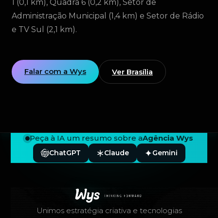
1 (0,1 km), Quadra 6 (0,2 km), Setor de
Administração Municipal (1,4 km) e Setor de Rádio
e TV Sul (2,1 km).
Falar com a Wys
Ver Brasília
Peça à IA um resumo sobre a
Agência Wys
ChatGPT
Claude
Gemini
Rodapé — Agência Wys
Unimos estratégia criativa e tecnologias