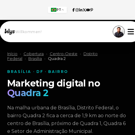
PT
Willkommen!
Início
›
Cobertura
›
Centro-Oeste
›
Distrito
Federal
›
Brasília
›
Quadra 2
BRASÍLIA · DF · BAIRRO
Marketing digital no
Quadra 2
Na malha urbana de Brasília, Distrito Federal, o
bairro Quadra 2 fica a cerca de 1,9 km ao norte do
centro de Brasília, próximo de Quadra 1, Quadra 6
e Setor de Administração Municipal.