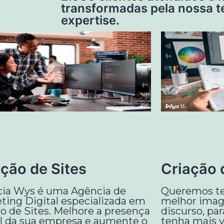
transformadas pela nossa t
expertise.
ção de Sites
Criação 
ia Wys é uma Agência de
Queremos te 
ting Digital especializada em
melhor imag
ão de Sites. Melhore a presença
discurso, pa
al da sua empresa e aumente o
tenha mais va