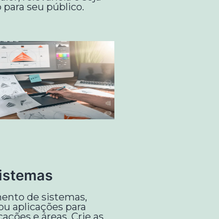
 para seu público.
istemas
ento de sistemas,
ou aplicações para
cações e áreas. Crie as