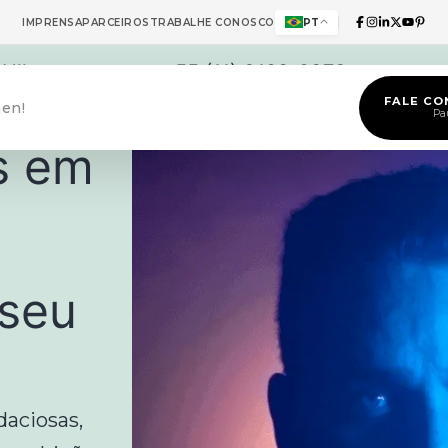
IMPRENSA
PARCEIROS
TRABALHE CONOSCO
PT
 Ulhoa
+55 (11) 3198-9073
eri - SP
FALE C
en!
Pa
s em
 seu
aciosas,