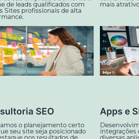
e de leads qualificados com
mais atrativo
 Sites profissionais de alta
rmance.
sultoria SEO
Apps e S
zamos o planejamento certo
Desenvolvim
que seu site seja posicionado
integrações 
staque nos resultados de
diversas apli