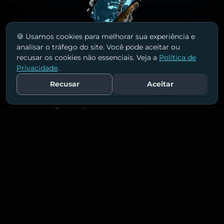
🍪 Usamos cookies para melhorar sua experiência e
analisar o tráfego do site. Você pode aceitar ou
recusar os cookies não essenciais. Veja a
Política de
Privacidade
.
Recusar
Aceitar
Fale Conosco
MADE BY HUMANS
POWERED BY AI
Conheça nossas
soluções!
Ajudamos empresas a alcançarem mais
resultados com estratégias de marketing que
realmente conectam e convertem.