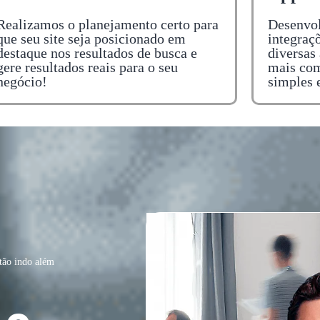
Realizamos o planejamento certo para
Desenvol
que seu site seja posicionado em
integraç
destaque nos resultados de busca e
diversas 
gere resultados reais para o seu
mais com
negócio!
simples 
tão indo além