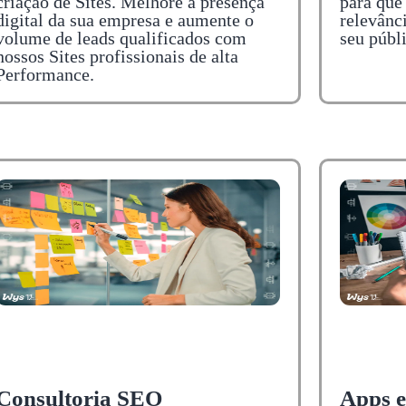
criação de Sites. Melhore a presença
para que
digital da sua empresa e aumente o
relevânci
volume de leads qualificados com
seu públ
nossos Sites profissionais de alta
Performance.
Consultoria SEO
Apps e