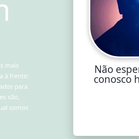
m
as mais
Não esper
 à frente:
conosco 
rados para
tes são,
qual somos