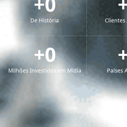
+
0
De História
Clientes
+
0
Milhões Investidos em Mídia
Países 