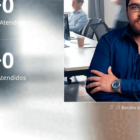
+
0
 Atendidos
+
0
Atendidos
Receba in