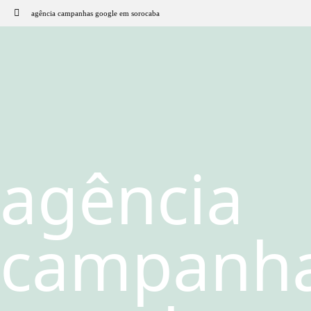
agência campanhas google em sorocaba
agência
campanh