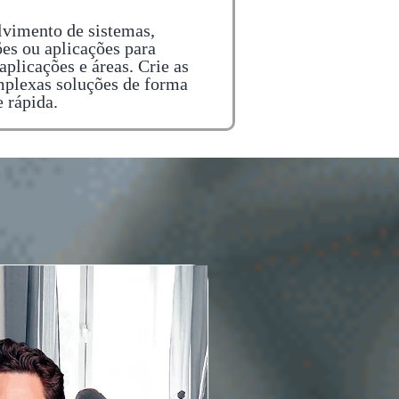
vimento de sistemas,
ões ou aplicações para
aplicações e áreas. Crie as
plexas soluções de forma
e rápida.