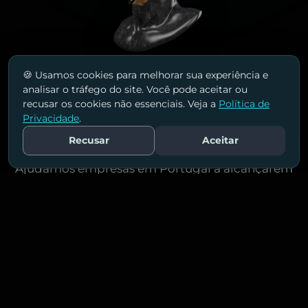
MADE BY HUMANS
POWERED BY AI
🍪 Usamos cookies para melhorar sua experiência e
analisar o tráfego do site. Você pode aceitar ou
Conheça as nossas
recusar os cookies não essenciais. Veja a
Política de
Privacidade
.
soluções!
Recusar
Aceitar
Fale Conosco
Ajudamos empresas em Portugal a alcançarem
melhores resultados com estratégias de
marketing que realmente conectam e
convertem.