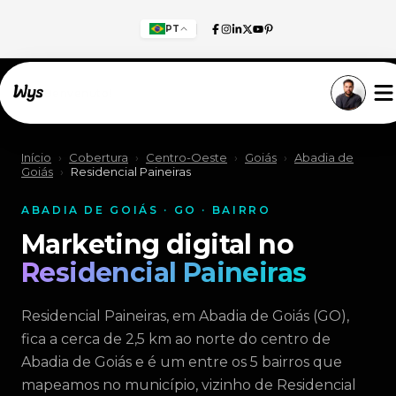
PT
Willkommen!
Início
›
Cobertura
›
Centro-Oeste
›
Goiás
›
Abadia de
Goiás
›
Residencial Paineiras
ABADIA DE GOIÁS · GO · BAIRRO
Marketing digital no
Residencial Paineiras
Residencial Paineiras, em Abadia de Goiás (GO),
fica a cerca de 2,5 km ao norte do centro de
Abadia de Goiás e é um entre os 5 bairros que
mapeamos no município, vizinho de Residencial