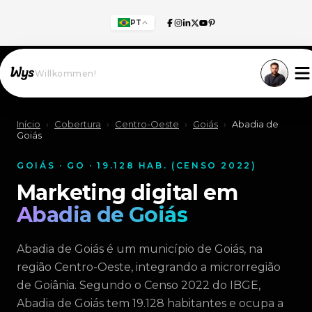
PT
Willkommen!
Início
›
Cobertura
›
Centro-Oeste
›
Goiás
›
Abadia de
Goiás
GOIÁS · GO · 19.128 HAB. (CENSO 2022)
Marketing digital em
Abadia de Goiás
Abadia de Goiás é um município de Goiás, na
região Centro-Oeste, integrando a microrregião
de Goiânia. Segundo o Censo 2022 do IBGE,
Abadia de Goiás tem 19.128 habitantes e ocupa a