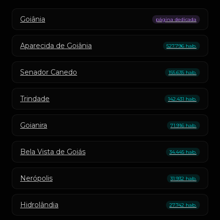
Goiânia
página dedicada
Aparecida de Goiânia
527.796 hab.
Senador Canedo
155.635 hab.
Trindade
142.431 hab.
Goianira
71.916 hab.
Bela Vista de Goiás
34.445 hab.
Nerópolis
31.932 hab.
Hidrolândia
27.742 hab.