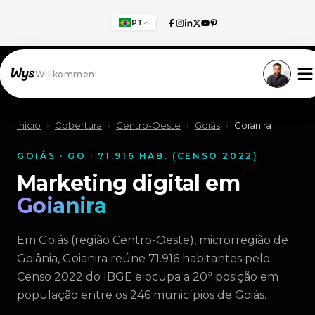
PT
Willkommen!
Início
›
Cobertura
›
Centro-Oeste
›
Goiás
›
Goianira
GOIÁS · GO · 71.916 HAB. (CENSO 2022)
Marketing digital em
Goianira
Em Goiás (região Centro-Oeste), microrregião de
Goiânia, Goianira reúne 71.916 habitantes pelo
Censo 2022 do IBGE e ocupa a 20ª posição em
população entre os 246 municípios de Goiás.