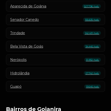
Aparecida de Goiânia
527.796 hab.
Senador Canedo
155.635 hab.
Trindade
142.431 hab.
Bela Vista de Goiás
34.445 hab.
Nerópolis
31.932 hab.
Hidrolândia
27.742 hab.
Guapó
19.545 hab.
Bairros de Goianira